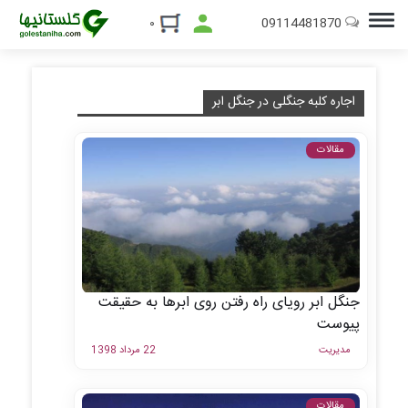
09114481870
۰
اجاره کلبه جنگلی در جنگل ابر
مقالات
جنگل ابر رویای راه رفتن روی ابرها به حقیقت
پیوست
مدیریت
22 مرداد 1398
مقالات