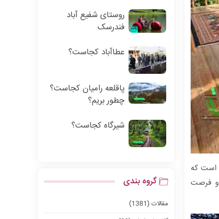
روستای شفیع آباد
فندرسک
عطاآباد کجاست؟
پاقلعه رامیان کجاست؟
چطور بریم؟
شیرگاه کجاست؟
ی است که
گروه بندی
 و فرصت
مقالات (1381)