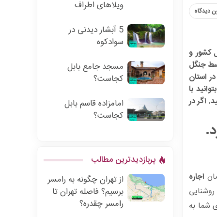
ویلاهای اطراف
ن دیدگاه
5 آبشار دیدنی در
سوادکوه
 کشور و
وسط جنگل
مسجد جامع بابل
در استان
کجاست؟
وانید با
. اگر در
امامزاده قاسم بابل
کجاست؟
.
پربازدیدترین مطالب
مان
اجاره
از تهران چگونه به رامسر
برسیم؟ فاصله تهران تا
 روشنایی
رامسر چقدره؟
 شما به