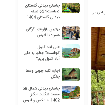
جاهای دیدنی گلستان
کجاست؟ 65 نقطه
زیادی می
دیدنی گلستان 1404
بهترین بازارهای گرگان
همراه با آدرس
علی آباد کتول
کجاست؟ چطور به علی
آباد کتول بریم؟
اجاره کلبه چوبی وسط
جنگل
جاهای دیدنی شمال 58
مقصد شگفت انگیز
1402 + عکس و آدرس