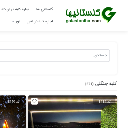
گلستانی ها
اجاره کلبه در اربکله
اجاره کلبه در لفور
تور
کلبه جنگلی
(271)
کد 1515
کد 1549