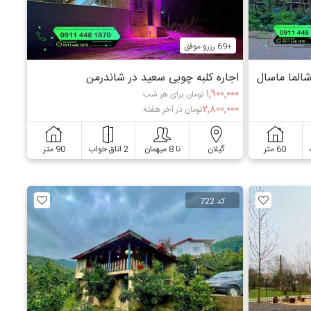
+69 رزرو موفق
شالما ماسال
اجاره کلبه چوبی سعید در شاندرمن
۱,۹۰۰,۰۰۰
تومان برای هر شب
۲,۸۰۰,۰۰۰
تومان در آخر هفته
60 متر
گیلان
تا 8 میهمان
2 اتاق خواب
90 متر
کد 722