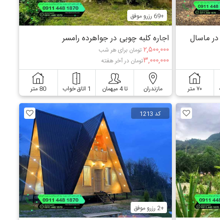
+69 رزرو موفق
در ماسال
اجاره کلبه چوبی در جواهرده رامسر
۲,۵۰۰,۰۰۰
تومان برای هر شب
۳,۰۰۰,۰۰۰
تومان در آخر هفته
۷۰ متر
مازندران
تا 4 میهمان
1 اتاق خواب
80 متر
کد 1213
+2 رزرو موفق