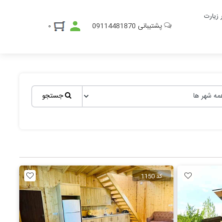
ر زیارت
پشتیبانی
09114481870
۰
جستجو
کد 1150