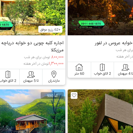
+62 رزرو موفق
 خوابه عروس در لفور
اجاره کلبه چوبی دو خوابه دریاچه 
مرزیکلا
برای هر شب
۸۰۰,۰۰۰
در آخر هفته
تومان برای هر شب
۱,۳۰۰,۰۰۰
تومان در آخر هفته
ا 4 میهمان
2 اتاق خواب
60 متر
مازندران
تا 5 میهمان
2 اتاق خواب
کد 930