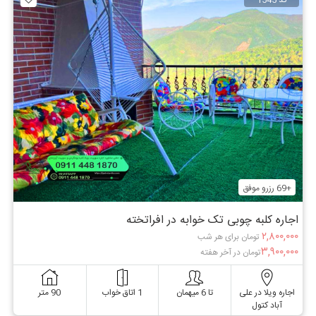
کد 1545
+69 رزرو موفق
اجاره کلبه چوبی تک خوابه در افراتخته
۲,۸۰۰,۰۰۰
تومان برای هر شب
۳,۹۰۰,۰۰۰
تومان در آخر هفته
اجاره ویلا در علی
تا 6 میهمان
1 اتاق خواب
90 متر
آباد کتول