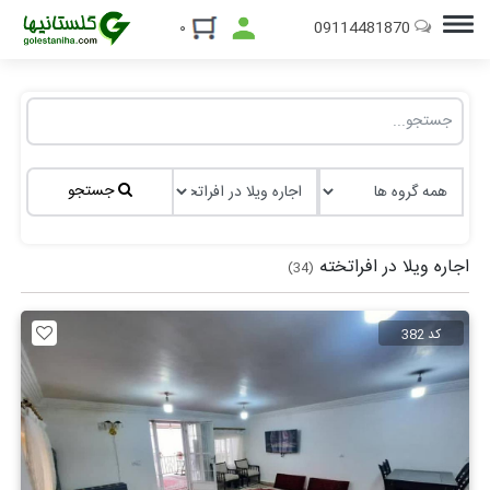
09114481870
۰
جستجو
اجاره ویلا در افراتخته
(34)
کد 382