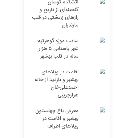
آتشکده کوسان
گنجینه‌ای از تاریخ و
رازهای زرتشتی در قلب
مازندران
سایت موزه گوهر‌تپه؛
شهر باستانی ۵ هزار
ساله در قلب بهشهر
اقامت در ویلاهای
بهشهر و بازدید از خانه
احمدعلی‌خان
هزارجریبی
معرفی باغ چهلستون
بهشهر و اقامت در
ویلاهای اطراف