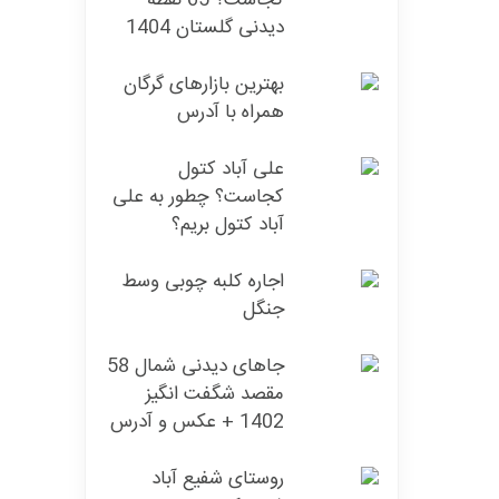
کجاست؟ 65 نقطه
دیدنی گلستان 1404
بهترین بازارهای گرگان
همراه با آدرس
علی آباد کتول
کجاست؟ چطور به علی
آباد کتول بریم؟
اجاره کلبه چوبی وسط
جنگل
جاهای دیدنی شمال 58
مقصد شگفت انگیز
1402 + عکس و آدرس
روستای شفیع آباد