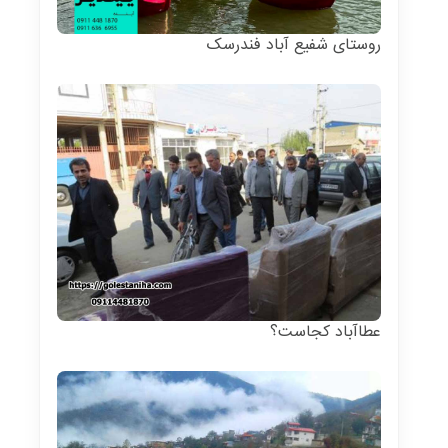
روستای شفیع آباد فندرسک
عطاآباد کجاست؟