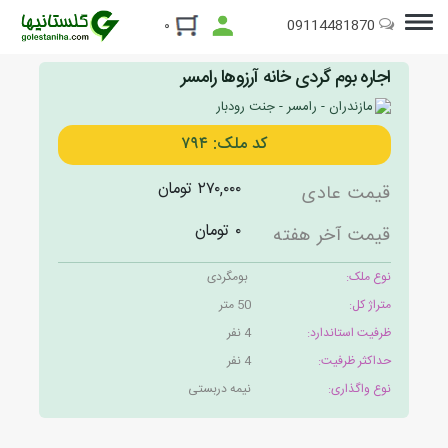
09114481870
۰
اجاره بوم گردی خانه آرزوها رامسر
مازندران - رامسر - جنت رودبار
کد ملک: ۷۹۴
۲۷۰,۰۰۰ تومان
قیمت عادی
۰ تومان
قیمت آخر هفته
نوع ملک:
بومگردی
متراژ کل:
50 متر
ظرفیت استاندارد:
4 نفر
حداکثر ظرفیت:
4 نفر
نوع واگذاری:
نیمه دربستی