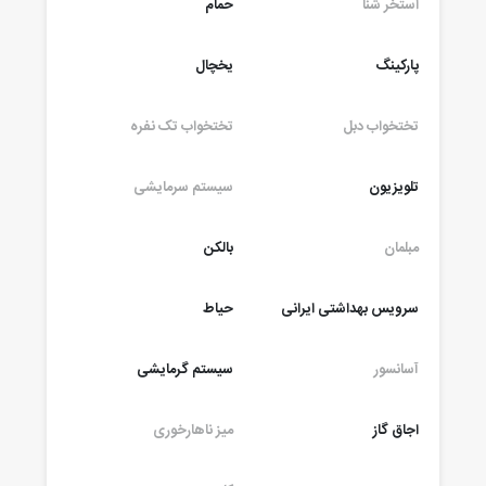
استخر شنا
حمام
پارکینگ
یخچال
تختخواب دبل
تختخواب تک نفره
تلویزیون
سیستم سرمایشی
مبلمان
بالکن
سرویس بهداشتی ایرانی
حیاط
آسانسور
سیستم گرمایشی
اجاق گاز
میز ناهارخوری