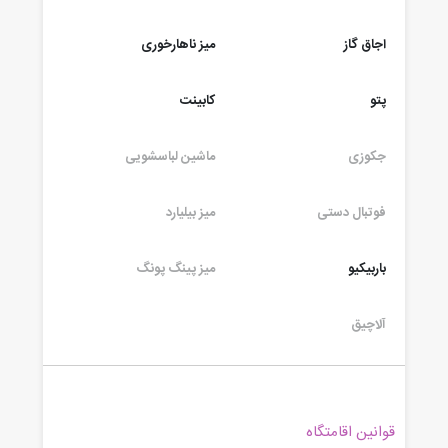
اجاق گاز
میز ناهارخوری
پتو
کابینت
جکوزی
ماشین لباسشویی
فوتبال دستی
میز بیلیارد
باربیکیو
میز پینگ پونگ
آلاچیق
قوانین اقامتگاه