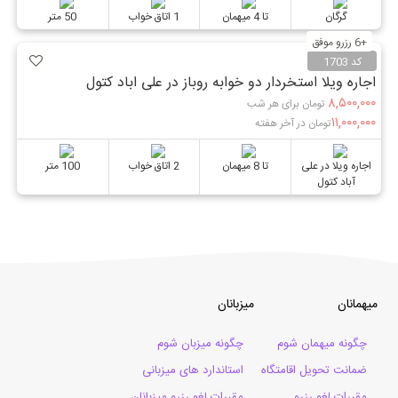
گرگان
تا 4 میهمان
1 اتاق خواب
50 متر
+6 رزرو موفق
کد 1703
اجاره ویلا استخردار دو خوابه روباز در علی اباد کتول
۸,۵۰۰,۰۰۰
تومان برای هر شب
۱۱,۰۰۰,۰۰۰
تومان در آخر هفته
اجاره ویلا در علی
تا 8 میهمان
2 اتاق خواب
100 متر
آباد کتول
میهمانان
میزبانان
چگونه میهمان شوم
چگونه میزبان شوم
ضمانت تحویل اقامتگاه
استاندارد های میزبانی
مقررات لغو رزرو
مقررات لغو رزرو میزبانان