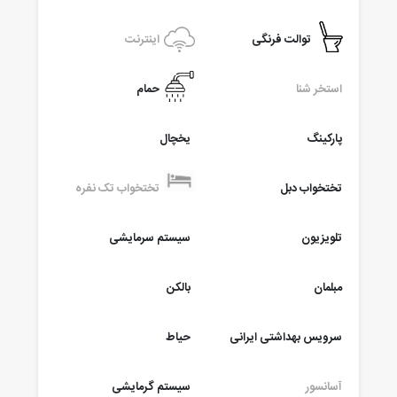
توالت فرنگی
اینترنت
استخر شنا
حمام
پارکینگ
یخچال
تختخواب دبل
تختخواب تک نفره
تلویزیون
سیستم سرمایشی
مبلمان
بالکن
سرویس بهداشتی ایرانی
حیاط
آسانسور
سیستم گرمایشی