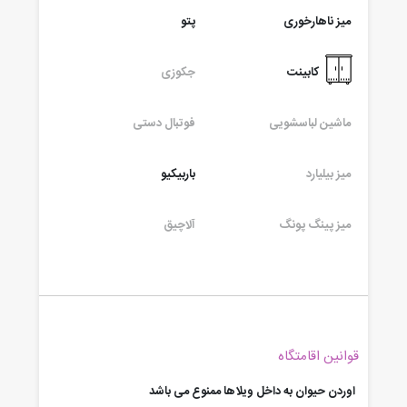
میز ناهارخوری
پتو
کابینت
جکوزی
ماشین لباسشویی
فوتبال دستی
میز بیلیارد
باربیکیو
میز پینگ پونگ
آلاچیق
قوانین اقامتگاه
اوردن حیوان به داخل ویلاها ممنوع می باشد