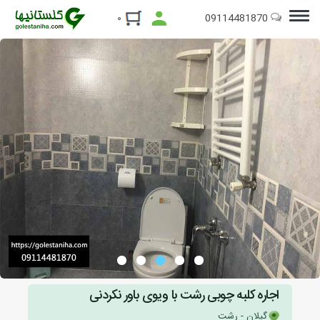
09114481870
۰
اجاره کلبه چوبی رشت با ویوی باور نکردنی
گیلان - رشت