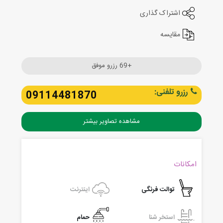
اشتراک گذاری
مقایسه
+69 رزرو موفق
رزرو تلفنی:
09114481870
مشاهده تصاویر بیشتر
امکانات
توالت فرنگی
اینترنت
استخر شنا
حمام