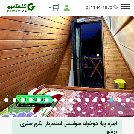
09114481870
۰
اجاره ویلا دوخوابه سوئیسی استخردار آبگرم صفری
بهشهر