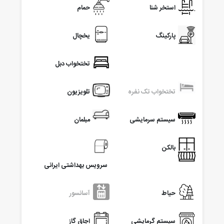
استخر شنا
حمام
پارکینگ
یخچال
تختخواب دبل
تختخواب تک نفره
تلویزیون
سیستم سرمایشی
مبلمان
بالکن
سرویس بهداشتی ایرانی
حیاط
آسانسور
سیستم گرمایشی
اجاق گاز