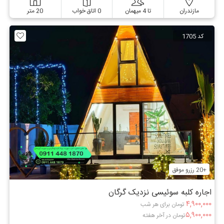
مازندران
تا 4 میهمان
0 اتاق خواب
20 متر
کد 1705
+20 رزرو موفق
اجاره کلبه سوئیسی نزدیک گرگان
۴,۹۰۰,۰۰۰
تومان برای هر شب
۵,۹۰۰,۰۰۰
تومان در آخر هفته