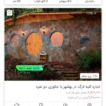
مازندران
تا 8 میهمان
2 اتاق خواب
60 متر
کد 1706
+15 رزرو موفق
اجاره کلبه لارگ در بهشهر با جکوزی دو نفره
۸,۵۰۰,۰۰۰
تومان برای هر شب
۹,۹۰۰,۰۰۰
تومان در آخر هفته