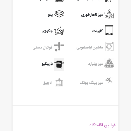
میز ناهارخوری
پتو
کابینت
جکوزی
ماشین لباسشویی
فوتبال دستی
میز بیلیارد
باربیکیو
میز پینگ پونگ
آلاچیق
قوانین اقامتگاه