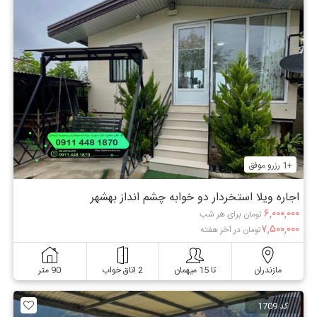
+1 رزرو موفق
اجاره ویلا استخردار دو خوابه چشم انداز بهشهر
۶,۰۰۰,۰۰۰
تومان برای هر شب
۷,۵۰۰,۰۰۰
تومان در آخر هفته
مازندران
تا 15 میهمان
2 اتاق خواب
90 متر
کد 1709