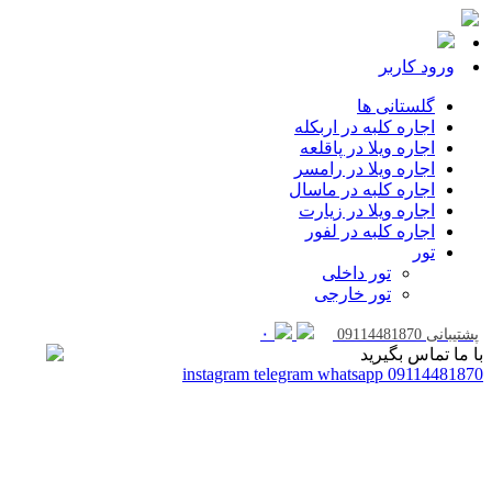
ورود کاربر
گلستانی ها
اجاره کلبه در اربکله
اجاره ویلا در پاقلعه
اجاره ویلا در رامسر
اجاره کلبه در ماسال
اجاره ویلا در زیارت
اجاره کلبه در لفور
تور
تور داخلی
تور خارجی
۰
پشتیبانی
09114481870
با ما تماس بگیرید
instagram
telegram
whatsapp
09114481870