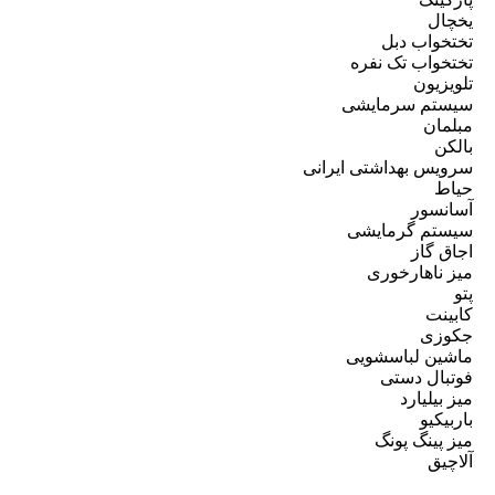
یخچال
تختخواب دبل
تختخواب تک نفره
تلویزیون
سیستم سرمایشی
مبلمان
بالکن
سرویس بهداشتی ایرانی
حیاط
آسانسور
سیستم گرمایشی
اجاق گاز
میز ناهارخوری
پتو
کابینت
جکوزی
ماشین لباسشویی
فوتبال دستی
میز بیلیارد
باربیکیو
میز پینگ پونگ
آلاچیق