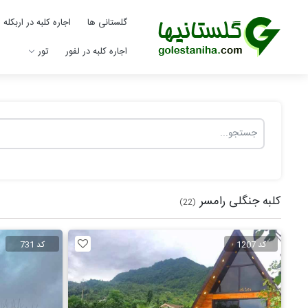
گلستانی ها
اجاره کلبه در اربکله
اجاره کلبه در لفور
تور
کلبه جنگلی رامسر
(22)
کد 1207
کد 731