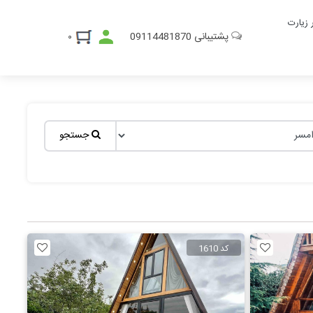
ر زیارت
پشتیبانی
09114481870
۰
جستجو
کد 1610