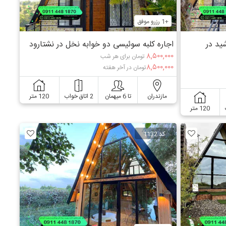
+1 رزرو موفق
ید در
اجاره کلبه سوئیسی دو خوابه نخل در نشتارود
۸,۵۰۰,۰۰۰
تومان برای هر شب
۸,۵۰۰,۰۰۰
تومان در آخر هفته
مازندران
تا 6 میهمان
2 اتاق خواب
120 متر
120 متر
کد 1132