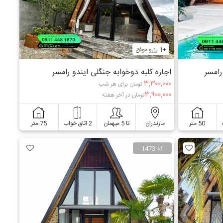
+1 رزرو موفق
رامسر
اجاره کلبه دوخوابه جنگلی ایندو رامسر
۳,۳۰۰,۰۰۰
تومان برای هر شب
۳,۹۰۰,۰۰۰
تومان در آخر هفته
50 متر
مازندران
تا 5 میهمان
2 اتاق خواب
75 متر
کد 1473