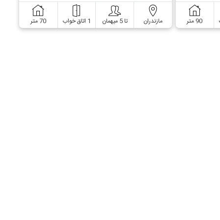
90 متر
مازندران
تا 5 میهمان
1 اتاق خواب
70 متر