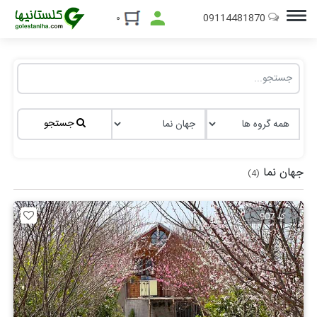
09114481870
۰
جستجو
جهان نما
(4)
کد 907